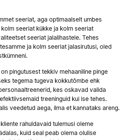
mmet seeriat, aga optimaalselt umbes
 kolm seeriat kükke ja kolm seeriat
liteetset seeriat jalalihastele. Tehes
tesamme ja kolm seeriat jalasirutusi, oled
stkümneni.
 on pingutusest tekkiv mehaaniline pinge
amiseks tegema tugeva kokkutõmbe ehk
a personaaltreenerid, kes oskavad valida
fektiivsemaid treeninguid kui ise tehes.
lis veedetud aega, ilma et kannataks areng.
kliente rahuldavaid tulemusi oleme
dalas, kuid seal peab olema olulise