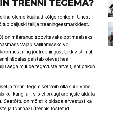
SIN TRENNI TEGEMA?
erina oleme kuulnud kõige rohkem. Ühest
ltub paljuski tellija treeningeesmärkidest.
O) on määranud soovitavaks optimaalseks
ihasmass vajab säilitamiseks või
oormust ning jõutreeningust tekkiv stiimul
enni nädalas paistab olevat hea
palju aega muude tegevuste arvelt, ent pakub
.
sel ja trenni tegemisel võib olla suur vahe.
 kui kangi all, siis ei pruugi arengule aidata
e. Seetõttu on mõistlik pidada arvestust ka
ste ja tonnaaži (trennis tõstetud