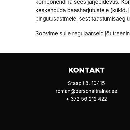
komponendina sees järjepidevus. Kor
keskenduda baasharjutustele (kükid, 
pingutusastmele, sest taastumisaeg üh
Soovime sulle regulaarseid jõutreenin
KONTAKT
Staapli 8, 10415
roman@personaltrainer.ee
+ 372 56 212 422