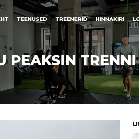
EHT
TEENUSED
TREENERID
HINNAKIRI
L
U PEAKSIN TRENN
U