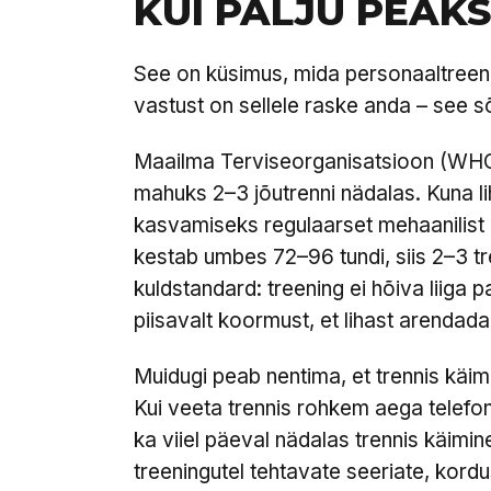
KUI PALJU PEAK
See on küsimus, mida personaaltreen
vastust on sellele raske anda – see sõ
Maailma Terviseorganisatsioon (WH
mahuks 2–3 jõutrenni nädalas. Kuna l
kasvamiseks regulaarset mehaanilist k
kestab umbes 72–96 tundi, siis 2–3 tr
kuldstandard: treening ei hõiva liiga 
piisavalt koormust, et lihast arendada
Muidugi peab nentima, et trennis käimi
Kui veeta trennis rohkem aega telefonis
ka viiel päeval nädalas trennis käimin
treeningutel tehtavate seeriate, kordu