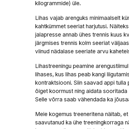
kilogrammide) üle.
Lihas vajab arenguks minimaalselt kü
kahtkümmet seeriat harjutusi. Näiteks
jalapresse annab ühes trennis kuus kva
järgmises trennis kolm seeriat väljaas
viinud nädalase seeriate arvu kahetei
Lihastreeningu peamine arengustiimul
lihases, kus lihas peab kangi liigut
kontraktsiooni. Siin saavad appi tull
õiget koormust ning aidata sooritada e
Selle võrra saab vähendada ka jõusaa
Meie kogemus treeneritena näitab, et 
saavutanud ka ühe treeningkorraga nä